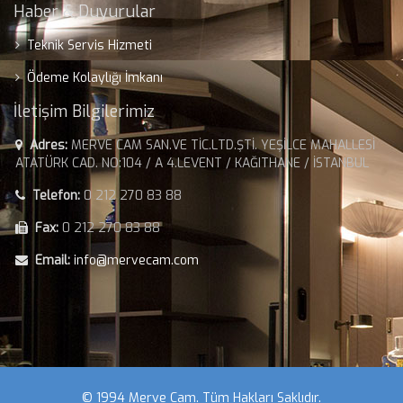
Haber & Duyurular
Teknik Servis Hizmeti
Ödeme Kolaylığı İmkanı
İletişim Bilgilerimiz
Adres:
MERVE CAM SAN.VE TİC.LTD.ŞTİ. YEŞİLCE MAHALLESİ
ATATÜRK CAD. NO:104 / A 4.LEVENT / KAĞITHANE / İSTANBUL
Telefon:
0 212 270 83 88
Fax:
0 212 270 83 88
Email:
info@mervecam.com
© 1994 Merve Cam. Tüm Hakları Saklıdır.