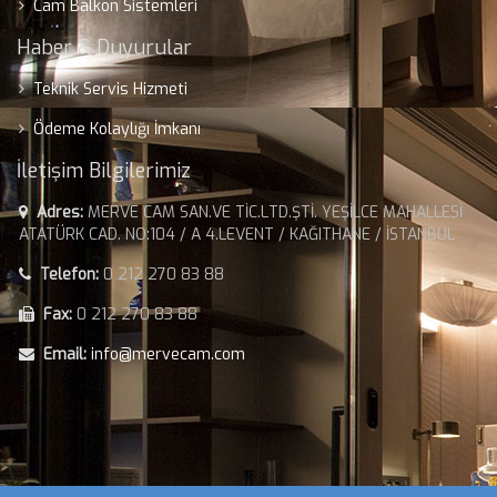
Cam Balkon Sistemleri
Haber & Duyurular
Teknik Servis Hizmeti
Ödeme Kolaylığı İmkanı
İletişim Bilgilerimiz
Adres:
MERVE CAM SAN.VE TİC.LTD.ŞTİ. YEŞİLCE MAHALLESİ
ATATÜRK CAD. NO:104 / A 4.LEVENT / KAĞITHANE / İSTANBUL
Telefon:
0 212 270 83 88
Fax:
0 212 270 83 88
Email:
info@mervecam.com